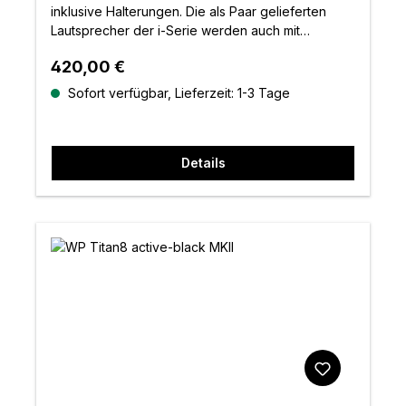
inklusive Halterungen. Die als Paar gelieferten
Lautsprecher der i-Serie werden auch mit
Vollstahlgittern und verstellbaren Montagebügeln
Regulärer Preis:
420,00 €
geliefert. 8,0"-Einbaulautsprecher aus ABS-
Kunststoff mit 70 V / 10
Sofort verfügbar, Lieferzeit: 1-3 Tage
Details