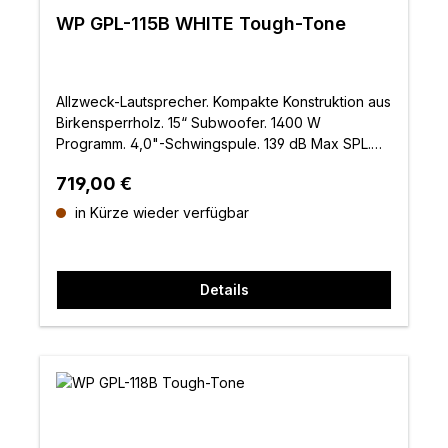
WP GPL-115B WHITE Tough-Tone
Allzweck-Lautsprecher. Kompakte Konstruktion aus
Birkensperrholz. 15“ Subwoofer. 1400 W
Programm. 4,0"-Schwingspule. 139 dB Max SPL.
Weiß
Regulärer Preis:
719,00 €
in Kürze wieder verfügbar
Details