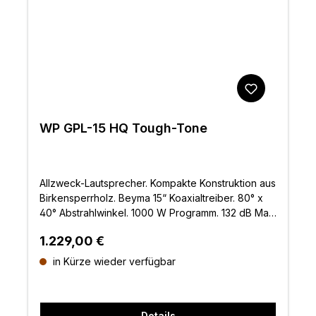
WP GPL-15 HQ Tough-Tone
Allzweck-Lautsprecher. Kompakte Konstruktion aus
Birkensperrholz. Beyma 15“ Koaxialtreiber. 80° x
40° Abstrahlwinkel. 1000 W Programm. 132 dB Max
SPL. Inklusive Halterung. Tough-Tone-Lackierung
Regulärer Preis:
1.229,00 €
in Kürze wieder verfügbar
Details