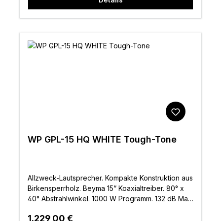
WP GPL-15 HQ WHITE Tough-Tone
Allzweck-Lautsprecher. Kompakte Konstruktion aus
Birkensperrholz. Beyma 15“ Koaxialtreiber. 80° x
40° Abstrahlwinkel. 1000 W Programm. 132 dB Max
SPL. Inklusive Halterung. Weiß
Regulärer Preis:
1.229,00 €