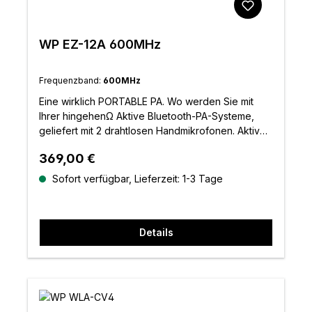
Gross Weight15.8kg
WP EZ-12A 600MHz
Frequenzband:
600MHz
Eine wirklich PORTABLE PA. Wo werden Sie mit
Ihrer hingehenΩ Aktive Bluetooth-PA-Systeme,
geliefert mit 2 drahtlosen Handmikrofonen. Aktives
12"-System. 115 dB maximaler Schalldruckpegel.
Regulärer Preis:
369,00 €
Batterie- oder Netzbetrieb. Interner MP3-Spieler.
Interner Echo-E
Sofort verfügbar, Lieferzeit: 1-3 Tage
Details