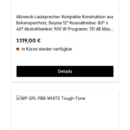
Allzweck-Lautsprecher. Kompakte Konstruktion aus
Birkensperrholz. Beyma 12“ Koaxialtreiber. 80° x
40° Abstrahlwinkel. 900 W Programm. 131 dB Max
SPL. Inklusive Halterung. Tough-Tone-Lackierung
Regulärer Preis:
1.119,00 €
in Kürze wieder verfügbar
Details