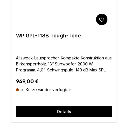
WP GPL-118B Tough-Tone
Allzweck-Lautsprecher. Kompakte Konstruktion aus
Birkensperrholz. 18“ Subwoofer. 2000 W
Programm. 4,0"-Schwingspule. 140 dB Max SPL.
Tough-Tone-Lackierung
Regulärer Preis:
949,00 €
in Kürze wieder verfügbar
Details