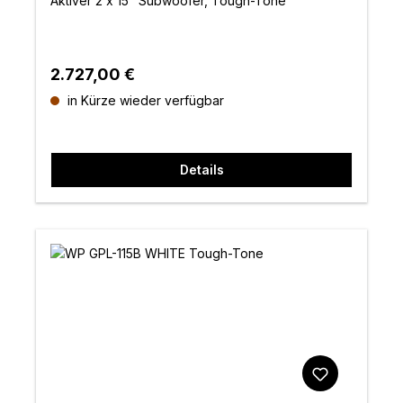
Aktiver 2 x 15" Subwoofer, Tough-Tone
Regulärer Preis:
2.727,00 €
in Kürze wieder verfügbar
Details