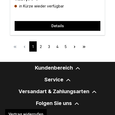
in Kürze wieder verfügbar
Details
Seite
Seite
Seite
Seite
Seite
1
2
3
4
5
Kundenbereich
Service
Versandart & Zahlungsarten
Folgen Sie uns
Vertrag widerrufen