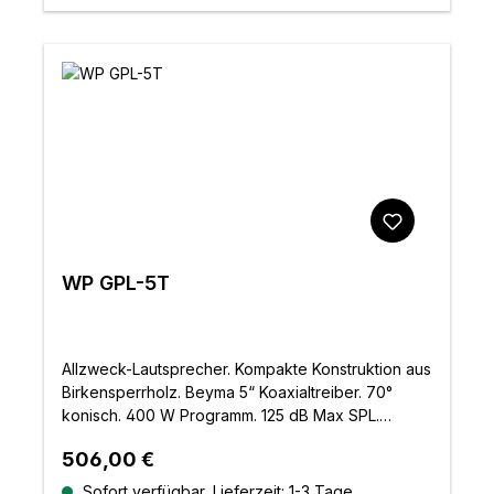
WP GPL-5T
Allzweck-Lautsprecher. Kompakte Konstruktion aus
Birkensperrholz. Beyma 5“ Koaxialtreiber. 70°
konisch. 400 W Programm. 125 dB Max SPL.
Interner 70v / 100v Transformator. RhinoRock-
Regulärer Preis:
506,00 €
Lackierung. Inklusive Halterung
Sofort verfügbar, Lieferzeit: 1-3 Tage