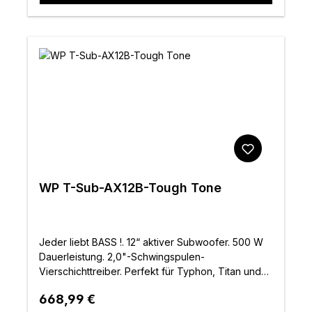
WP T-Sub-AX12B-Tough Tone
Jeder liebt BASS !. 12“ aktiver Subwoofer. 500 W
Dauerleistung. 2,0"-Schwingspulen-
Vierschichttreiber. Perfekt für Typhon, Titan und
Tourus. 130 dB Mac SPL
Regulärer Preis:
668,99 €