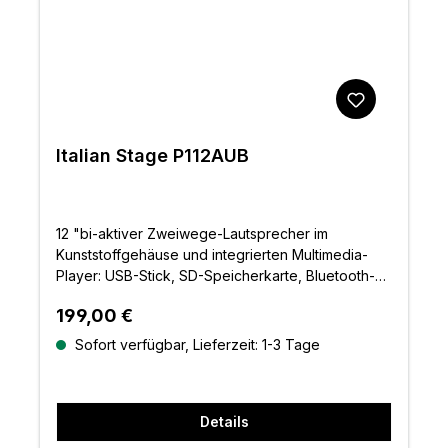
Italian Stage P112AUB
12 "bi-aktiver Zweiwege-Lautsprecher im
Kunststoffgehäuse und integrierten Multimedia-
Player: USB-Stick, SD-Speicherkarte, Bluetooth-
Gerät, FernbedienungEffektivleistung Class
Regulärer Preis:
199,00 €
AB Verstärker mit 170W + 30 W Spitzenleistung
400W
Sofort verfügbar, Lieferzeit: 1-3 Tage
Details