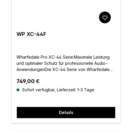
WP XC-44F
Wharfedale Pro XC-44 Serie:Maximale Leistung
und optimaler Schutz für professionelle Audio-
AnwendungenDie XC-44 Serie von Wharfedale
Pro stellt einen Durchbruch in der
Regulärer Preis:
749,00 €
Systemsteuerung dar und setzt neue Maßstäbe in
Sachen Leistung, Schutz und
Sofort verfügbar, Lieferzeit: 1-3 Tage
Benutzerfreundlichkeit. Die leistungsstarken
Systemmanagement-Controller der XC-Serie sind
mit fortschrittlicher DSP-Technologie ausgestattet
Details
und bieten eine präzise Steuerung und
umfassenden Schutz für jedes
Lautsprechersystem. Diese Controller kombinieren
die bewährte DSP-Engine der Verstärker der DP-F