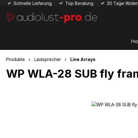
Schnelle Lieferung
Top Beratung
30 Tage Widerr
 Hauptinhalt springen
Zur Suche springen
Zur Hauptnavigation springen
Ho
Produkte
Lautsprecher
Line Arrays
WP WLA-28 SUB fly fra
Bildergalerie überspringen