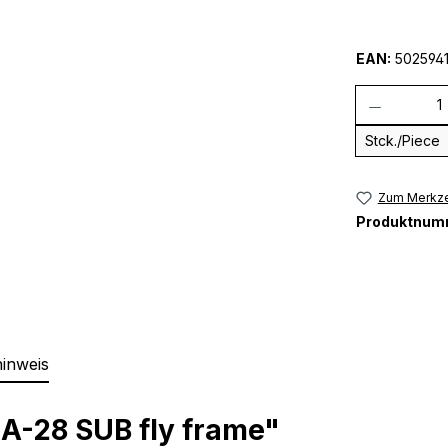
EAN:
502594
Anzahl
Stck./Piece
Zum Merkze
Produktnum
hinweis
A-28 SUB fly frame"