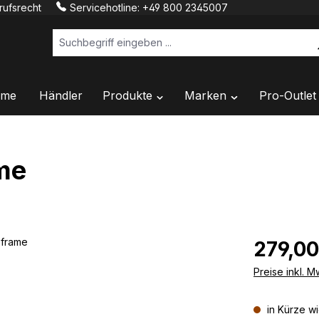
ufsrecht
Servicehotline:
+49 800 2345007
me
Händler
Produkte
Marken
Pro-Outlet
Öffne oder Schließe das Dropdow
Öffne oder Schlie
me
Regulärer Prei
279,00
Preise inkl. 
in Kürze w