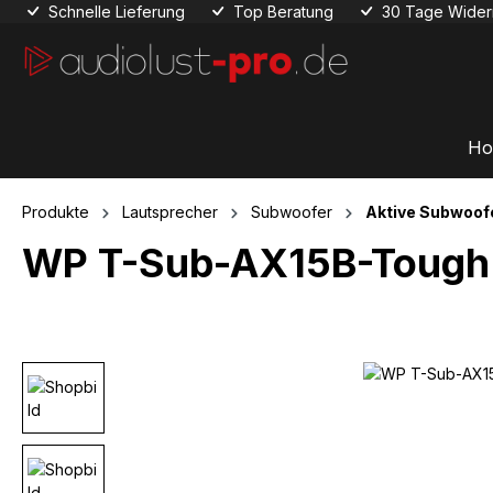
Schnelle Lieferung
Top Beratung
30 Tage Widerr
 Hauptinhalt springen
Zur Suche springen
Zur Hauptnavigation springen
Ho
Produkte
Lautsprecher
Subwoofer
Aktive Subwoof
WP T-Sub-AX15B-Tough
Bildergalerie überspringen