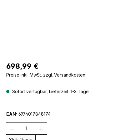
Regulärer Preis:
698,99 €
Preise inkl. MwSt. zzgl. Versandkosten
Sofort verfügbar, Lieferzeit: 1-3 Tage
EAN:
6974017848174
Anzahl
Stck./Piece