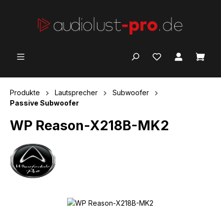
Zum Hauptinhalt springen
Ware
Produkte
Lautsprecher
Subwoofer
Passive Subwoofer
WP Reason-X218B-MK2
Bildergalerie überspringen