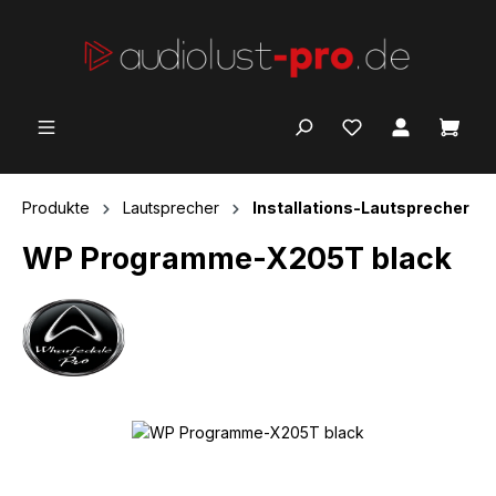
Zum Hauptinhalt springen
Ware
Produkte
Lautsprecher
Installations-Lautsprecher
WP Programme-X205T black
Bildergalerie überspringen